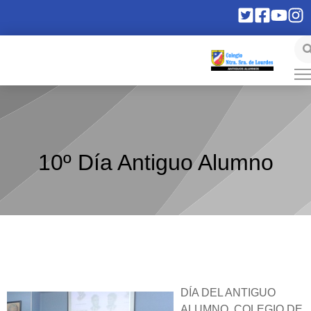
10º Día Antiguo Alumno
DÍA DEL ANTIGUO
ALUMNO. COLEGIO DE