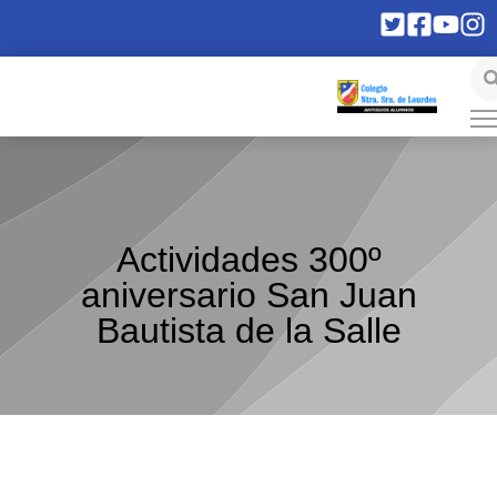
Actividades 300º
aniversario San Juan
Bautista de la Salle