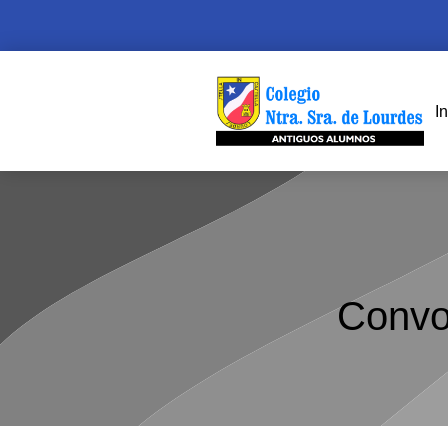
In
Convo