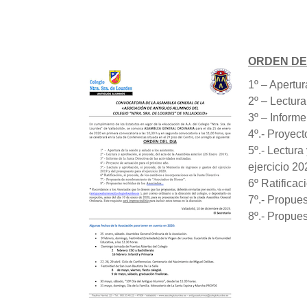
ORDEN DE
1º – Apertur
2º – Lectura
3º – Informe
4º.- Proyect
5º.- Lectura
ejercicio 20
6º Ratificac
7º.- Propue
8º.- Propues