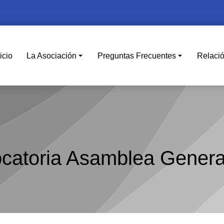
icio
La Asociación
Preguntas Frecuentes
Relaci
catoria Asamblea Genera