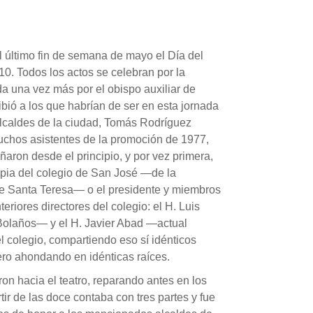
l último fin de semana de mayo el Día del
0. Todos los actos se celebran por la
 una vez más por el obispo auxiliar de
ibió a los que habrían de ser en esta jornada
alcaldes de la ciudad, Tomás Rodríguez
uchos asistentes de la promoción de 1977,
ron desde el principio, y por vez primera,
opia del colegio de San José —de la
e Santa Teresa— o el presidente y miembros
riores directores del colegio: el H. Luis
 Bolaños— y el H. Javier Abad —actual
l colegio, compartiendo eso sí idénticos
pero ahondando en idénticas raíces.
aron hacia el teatro, reparando antes en los
tir de las doce contaba con tres partes y fue