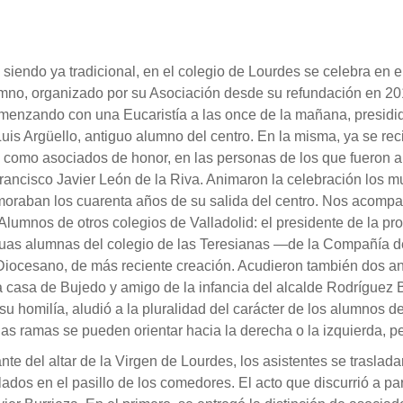
siendo ya tradicional, en el colegio de Lourdes se celebra en e
mno, organizado por su Asociación desde su refundación en 201
enzando con una Eucaristía a las once de la mañana, presidida
Luis Argüello, antiguo alumno del centro. En la misma, ya se rec
s como asociados de honor, en las personas de los que fueron 
rancisco Javier León de la Riva. Animaron la celebración los m
raban los cuarenta años de su salida del centro. Nos acompaña
Alumnos de otros colegios de Valladolid: el presidente de la pr
guas alumnas del colegio de las Teresianas —de la Compañía d
Diocesano, de más reciente creación. Acudieron también dos ante
 casa de Bujedo y amigo de la infancia del alcalde Rodríguez
u homilía, aludió a la pluralidad del carácter de los alumnos de
 las ramas se pueden orientar hacia la derecha o la izquierda, 
ante del altar de la Virgen de Lourdes, los asistentes se traslad
alados en el pasillo de los comedores. El acto que discurrió a par