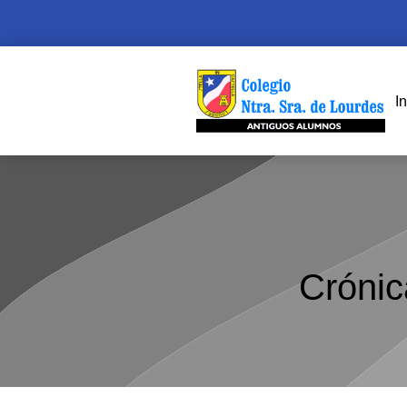
In
Crónic