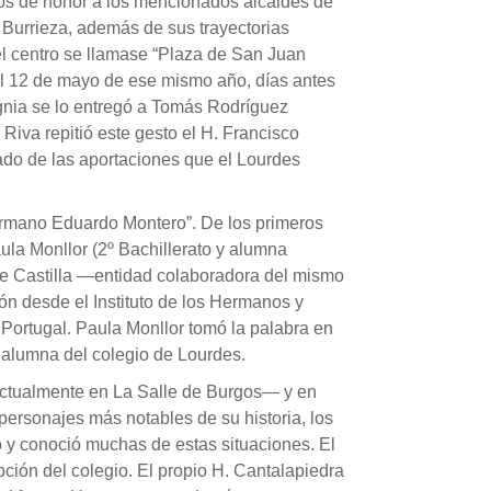
ados de honor a los mencionados alcaldes de
ó Burrieza, además de sus trayectorias
l centro se llamase “Plaza de San Juan
 el 12 de mayo de ese mismo año, días antes
nsignia se lo entregó a Tomás Rodríguez
iva repitió este gesto el H. Francisco
nado de las aportaciones que el Lourdes
ermano Eduardo Montero”. De los primeros
ula Monllor (2º Bachillerato y alumna
 de Castilla —entidad colaboradora del mismo
ón desde el Instituto de los Hermanos y
Portugal. Paula Monllor tomó la palabra en
 alumna del colegio de Lourdes.
 —actualmente en La Salle de Burgos— y en
personajes más notables de su historia, los
ó y conoció muchas de estas situaciones. El
pción del colegio. El propio H. Cantalapiedra