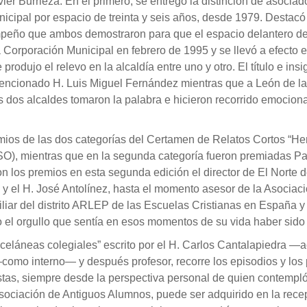
vier Burrieza. En el primero, se entregó la distinción de asoci
unicipal por espacio de treinta y seis años, desde 1979. Destac
empeño que ambos demostraron para que el espacio delantero de
la Corporación Municipal en febrero de 1995 y se llevó a efecto
produjo el relevo en la alcaldía entre uno y otro. El título e i
ncionado H. Luis Miguel Fernández mientras que a León de la R
bos dos alcaldes tomaron la palabra e hicieron recorrido emocio
emios de las dos categorías del Certamen de Relatos Cortos “H
ESO), mientras que en la segunda categoría fueron premiadas Pa
on los premios en esta segunda edición el director de El Norte
 el H. José Antolínez, hasta el momento asesor de la Asociaci
iar del distrito ARLEP de las Escuelas Cristianas en España y 
el orgullo que sentía en esos momentos de su vida haber sido
Misceláneas colegiales” escrito por el H. Carlos Cantalapiedra
como interno— y después profesor, recorre los episodios y los 
stas, siempre desde la perspectiva personal de quien contempl
 Asociación de Antiguos Alumnos, puede ser adquirido en la rece