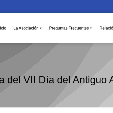
icio
La Asociación
Preguntas Frecuentes
Relaci
a del VII Día del Antiguo