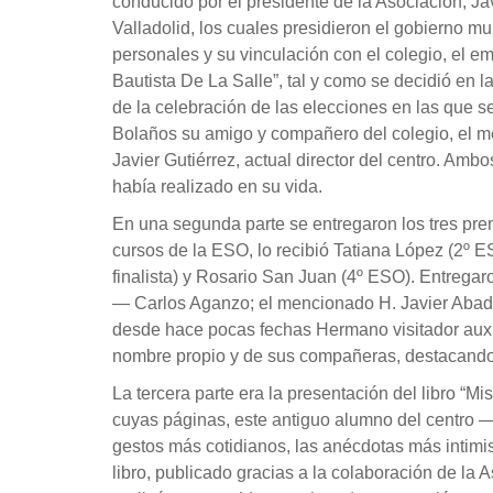
conducido por el presidente de la Asociación, Ja
Valladolid, los cuales presidieron el gobierno m
personales y su vinculación con el colegio, el 
Bautista De La Salle”, tal y como se decidió en 
de la celebración de las elecciones en las que se 
Bolaños su amigo y compañero del colegio, el me
Javier Gutiérrez, actual director del centro. Am
había realizado en su vida.
En una segunda parte se entregaron los tres pr
cursos de la ESO, lo recibió Tatiana López (2º 
finalista) y Rosario San Juan (4º ESO). Entregar
— Carlos Aganzo; el mencionado H. Javier Abad y
desde hace pocas fechas Hermano visitador auxil
nombre propio y de sus compañeras, destacando 
La tercera parte era la presentación del libro “
cuyas páginas, este antiguo alumno del centro —
gestos más cotidianos, las anécdotas más intimi
libro, publicado gracias a la colaboración de la