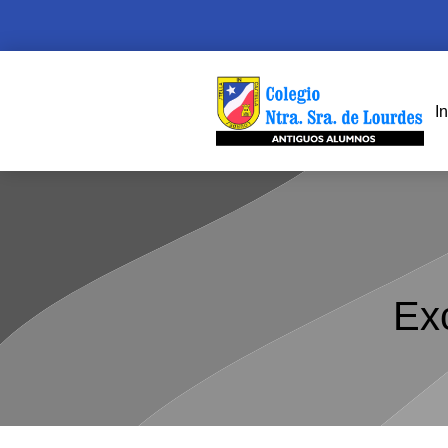
In
Ex