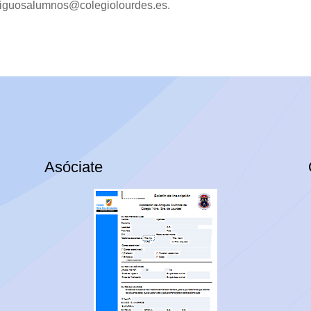
ntiguosalumnos@colegiolourdes.es.
Asóciate