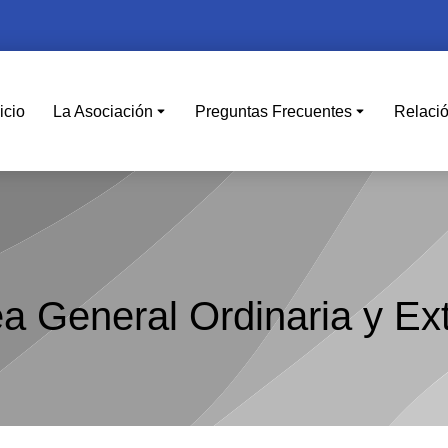
icio
La Asociación
Preguntas Frecuentes
Relaci
ea General Ordinaria y Ext