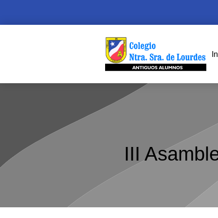
In
III Asambl