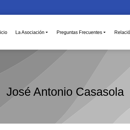
icio
La Asociación
Preguntas Frecuentes
Relaci
José Antonio Casasola