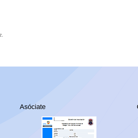
z.
Asóciate