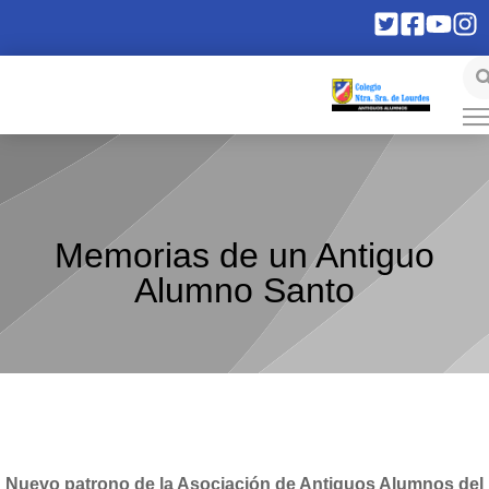
Memorias de un Antiguo
Alumno Santo
Nuevo patrono de la Asociación de Antiguos Alumnos del