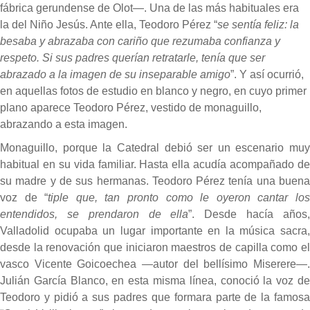
fábrica gerundense de Olot—. Una de las más habituales era
la del Niño Jesús. Ante ella, Teodoro Pérez “
se sentía feliz: la
besaba y abrazaba con cariño que rezumaba confianza y
respeto. Si sus padres querían retratarle, tenía que ser
abrazado a la imagen de su inseparable amigo
”. Y así ocurrió,
en aquellas fotos de estudio en blanco y negro, en cuyo primer
plano aparece Teodoro Pérez, vestido de monaguillo,
abrazando a esta imagen.
Monaguillo, porque la Catedral debió ser un escenario muy
habitual en su vida familiar. Hasta ella acudía acompañado de
su madre y de sus hermanas. Teodoro Pérez tenía una buena
voz de “
tiple que, tan pronto como le oyeron cantar lo
entendidos, se prendaron de ella
”. Desde hacía años
Valladolid ocupaba un lugar importante en la música sacra,
desde la renovación que iniciaron maestros de capilla como el
vasco Vicente Goicoechea —autor del bellísimo Miserere—.
Julián García Blanco, en esta misma línea, conoció la voz de
Teodoro y pidió a sus padres que formara parte de la famosa