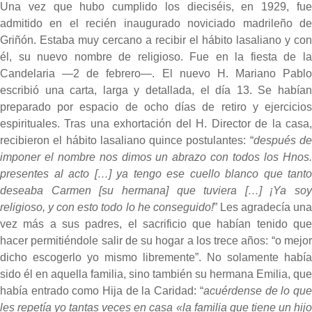
Una vez que hubo cumplido los dieciséis, en 1929, fue
admitido en el recién inaugurado noviciado madrileño de
Griñón. Estaba muy cercano a recibir el hábito lasaliano y con
él, su nuevo nombre de religioso. Fue en la fiesta de la
Candelaria —2 de febrero—. El nuevo H. Mariano Pablo
escribió una carta, larga y detallada, el día 13. Se habían
preparado por espacio de ocho días de retiro y ejercicios
espirituales. Tras una exhortación del H. Director de la casa,
recibieron el hábito lasaliano quince postulantes: “
después d
imponer el nombre nos dimos un abrazo con todos los Hnos.
presentes al acto […] ya tengo ese cuello blanco que tanto
deseaba Carmen [su hermana] que tuviera […] ¡Ya soy
religioso, y con esto todo lo he conseguido!
” Les agradecía un
vez más a sus padres, el sacrificio que habían tenido que
hacer permitiéndole salir de su hogar a los trece años: “o mejor
dicho escogerlo yo mismo libremente”. No solamente había
sido él en aquella familia, sino también su hermana Emilia, que
había entrado como Hija de la Caridad: “
acuérdense de lo qu
les repetía yo tantas veces en casa «la familia que tiene un hijo