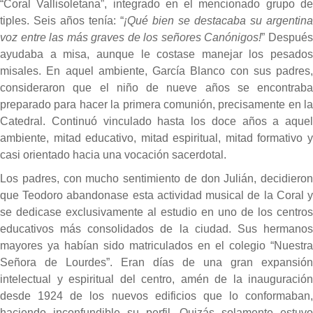
“Coral Vallisoletana”, integrado en el mencionado grupo de
tiples. Seis años tenía: “
¡Qué bien se destacaba su argentina
voz entre las más graves de los señores Canónigos!
” Despué
ayudaba a misa, aunque le costase manejar los pesados
misales. En aquel ambiente, García Blanco con sus padres,
consideraron que el niño de nueve años se encontraba
preparado para hacer la primera comunión, precisamente en la
Catedral. Continuó vinculado hasta los doce años a aquel
ambiente, mitad educativo, mitad espiritual, mitad formativo y
casi orientado hacia una vocación sacerdotal.
Los padres, con mucho sentimiento de don Julián, decidieron
que Teodoro abandonase esta actividad musical de la Coral y
se dedicase exclusivamente al estudio en uno de los centros
educativos más consolidados de la ciudad. Sus hermanos
mayores ya habían sido matriculados en el colegio “Nuestra
Señora de Lourdes”. Eran días de una gran expansión
intelectual y espiritual del centro, amén de la inauguración
desde 1924 de los nuevos edificios que lo conformaban,
haciendo inconfundible su perfil. Quizás solamente estuvo