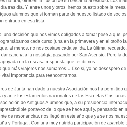
es natural, ofrecen la ilusión de su cercanía al estudio. Los m
día tras día. Y, entre unos y otros, hemos puesto sobre la mesa 
iguos alumnos que sí forman parte de nuestro listado de socios
n entrado en esa lista.
o, una decisión que nos vimos obligados a tomar pese a que, p
rogramábamos cada curso (una en la primavera y en el otoño la o
 que, al menos, no nos costase cada salida. La última, recuer
dar cancha a la nostalgia pasando por San Asensio. Pero la de
uvo apoyada en la escasa respuesta que recibimos…
a que más viajeros nos sumamos… Eso sí, yo no desespero de p
e vital importancia para reencontrarnos.
os de Junta han dado a nuestra Asociación nos ha permitido goz
 y ante los estamentos nacionales de las Escuelas Cristianas. 
 Asociación de Antiguos Alumnos que, a su presidencia interna
mprescindible portavoz de lo que se hace aquí y, pensando en m
uente de resonancias, nos llegó en este año que ya se nos ha e
 y Portugal. Con una muy nutrida participación de asambleístas