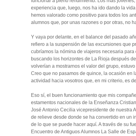
funcionar a pleno rendimiento. Los más jóvenes, 
experiencia que, luego, nos ha ido dando la vida 
hemos valorado como positivo para todos los ant
alumnos que, por unas razones o por otras, no ha
Y vaya por delante, en el balance del pasado añ
refiero a la suspensión de las excursiones que p
cubríamos la nómina de viajeros necesaria para
buscando los horizontes de La Rioja después de 
volverían a mostrarnos el valor del grupo, est
Creo que no pasamos de quince, la ocasión en l
actividad hacia vosotros que, en mi criterio, es d
Eso sí, el buen funcionamiento que mis compañer
estamentos nacionales de la Enseñanza Cristiana
José Antonio Cecilia vicepresidente de nuestra
de relieve desde donde se ha convertido en un i
de lo que se puede hacer aquí. A través de su f
Encuentro de Antiguos Alumnos La Salle de España