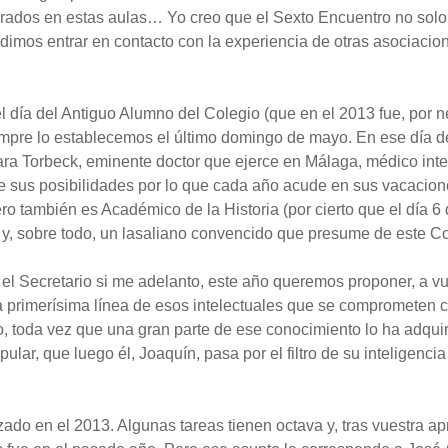
rados en estas aulas… Yo creo que el Sexto Encuentro no solo f
udimos entrar en contacto con la experiencia de otras asociaci
el día del Antiguo Alumno del Colegio (que en el 2013 fue, por 
mpre lo establecemos el último domingo de mayo. En ese día d
ra Torbeck, eminente doctor que ejerce en Málaga, médico inte
sus posibilidades por lo que cada año acude en sus vacacion
o también es Académico de la Historia (por cierto que el día 6
y, sobre todo, un lasaliano convencido que presume de este Col
el Secretario si me adelanto, este año queremos proponer, a vue
de la primerísima línea de esos intelectuales que se comprometen
o, toda vez que una gran parte de ese conocimiento lo ha adqui
r, que luego él, Joaquín, pasa por el filtro de su inteligencia 
zado en el 2013. Algunas tareas tienen octava y, tras vuestra a