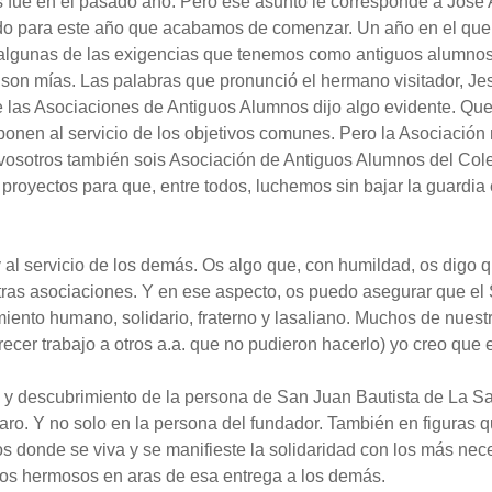
nos fue en el pasado año. Pero ese asunto le corresponde a José 
do para este año que acabamos de comenzar. Un año en el que, 
algunas de las exigencias que tenemos como antiguos alumnos
o son mías. Las palabras que pronunció el hermano visitador, J
e las Asociaciones de Antiguos Alumnos dijo algo evidente. Que
onen al servicio de los objetivos comunes. Pero la Asociació
vosotros también sois Asociación de Antiguos Alumnos del Col
proyectos para que, entre todos, luchemos sin bajar la guardia
 y al servicio de los demás. Os algo que, con humildad, os digo 
otras asociaciones. Y en ese aspecto, os puedo asegurar que el
iento humano, solidario, fraterno y lasaliano. Muchos de nuestr
recer trabajo a otros a.a. que no pudieron hacerlo) yo creo que 
cio y descubrimiento de la persona de San Juan Bautista de La S
aro. Y no solo en la persona del fundador. También en figuras q
s donde se viva y se manifieste la solidaridad con los más nece
los hermosos en aras de esa entrega a los demás.