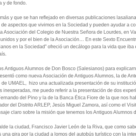
a y de fondo.
más y que se han reflejado en diversas publicaciones lasalianas
ión de aspectos que vivimos en la Sociedad y pueden ayudar a c
la Asociación del Colegio de Nuestra Señora de Lourdes, en Val
unidos y por el bien de la Asociación… En este Sexto Encuentro
lianos en la Sociedad” ofreció un decálogo para la vida que iba
ís.
los Antiguos Alumnos de Don Bosco (Salesianos) para explicar
 presentó como nueva Asociación de Antiguos Alumnos, la de An
ro de UMAEL, hizo una actualizada presentación de su instituci
s inesperadas, me puedo referir a la presentación de dos exp
rnando del Pino y la de la Banca Ética Fiore de la que nos h
or del Distrito ARLEP, Jesús Miguel Zamora, así como el Visita
je claro sobre la misión que tenemos los Antiguos Alumnos d
lcalde la ciudad, Francisco Javier León de la Riva, que como sa
 una gira por la ciudad a lomos del autobús turístico con la in