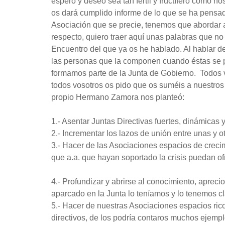
espero y deseo sea tan fértil y fructífero como 
os dará cumplido informe de lo que se ha pensa
Asociación que se precie, tenemos que abordar 
respecto, quiero traer aquí unas palabras que n
Encuentro del que ya os he hablado. Al hablar d
las personas que la componen cuando éstas se p
formamos parte de la Junta de Gobierno. Todos 
todos vosotros os pido que os suméis a nuestros 
propio Hermano Zamora nos planteó:
1.- Asentar Juntas Directivas fuertes, dinámicas
2.- Incrementar los lazos de unión entre unas y 
3.- Hacer de las Asociaciones espacios de crecim
que a.a. que hayan soportado la crisis puedan of
4.- Profundizar y abrirse al conocimiento, apre
aparcado en la Junta lo teníamos y lo tenemos cl
5.- Hacer de nuestras Asociaciones espacios rico
directivos, de los podría contaros muchos ejemp