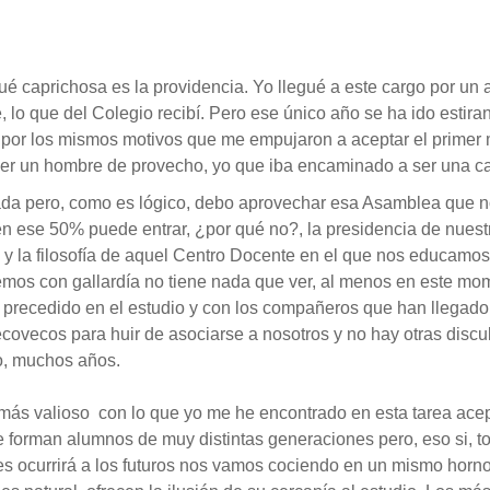
 caprichosa es la providencia. Yo llegué a este cargo por un a
o que del Colegio recibí. Pero ese único año se ha ido estirand
a, por los mismos motivos que me empujaron a aceptar el primer 
ser un hombre de provecho, yo que iba encaminado a ser una 
rada pero, como es lógico, debo aprovechar esa Asamblea que n
 en ese 50% puede entrar, ¿por qué no?, la presidencia de nue
o y la filosofía de aquel Centro Docente en el que nos educa
emos con gallardía no tiene nada que ver, al menos en este m
precedido en el estudio y con los compañeros que han llegado 
ecovecos para huir de asociarse a nosotros y no hay otras discu
, muchos años.
o más valioso con lo que yo me he encontrado en esta tarea ace
 forman alumnos de muy distintas generaciones pero, eso si, 
es ocurrirá a los futuros nos vamos cociendo en un mismo horno