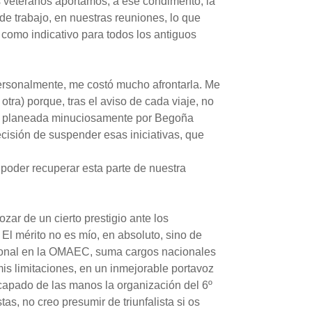
ás veteranos aportamos, a ese condimento, la
de trabajo, en nuestras reuniones, lo que
 como indicativo para todos los antiguos
ersonalmente, me costó mucho afrontarla. Me
tra) porque, tras el aviso de cada viaje, no
do, planeada minuciosamente por Begoña
cisión de suspender esas iniciativas, que
oder recuperar esta parte de nuestra
ar de un cierto prestigio ante los
El mérito no es mío, en absoluto, sino de
cional en la OMAEC, suma cargos nacionales
is limitaciones, en un inmejorable portavoz
scapado de las manos la organización del 6º
, no creo presumir de triunfalista si os