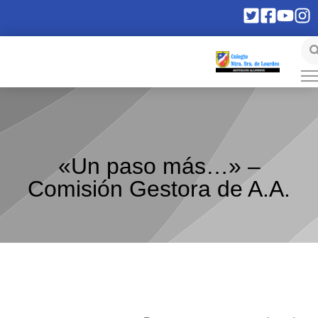
«Un paso más…» –
Comisión Gestora de A.A.