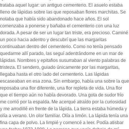
trataba aquel lugar: un antiguo cementerio. El asuelo estaba
lleno de lápidas sobre las que reposaban flores marchitas. Se
notaba que había sido abandonado hace años. El sol
comenzaba a ponerse y bañaba el cementerio con una luz
dorada. A pesar de ser un lugar tan triste, era precioso. Caminé
un poco hacia adentro y descubrí que las margaritas
continuaban dentro del cementerio. Como no tenía pensado
quedarme allí parado, las seguí adentrándome en un mar de
lápidas. Nombres y epitafios susurraban al viento palabras de
tristeza. El sendero, guiado únicamente por las margaritas,
llegaba hasta el otro lado del cementerio. Las lápidas
escaseaban en esa zona. Sin embargo, había una sobre la que
reposaba una flor diferente, una flor repleta de vida. Una flor
que el tiempo aún no había devorado. Una gota de sudor frío
me corrió por la espalda. Me acerqué atraído por la curiosidad
y me arrodillé en frente de la lápida. La tierra estaba húmeda y
olía a verano. Un olor familiar. Olía a limón. La lápida tenía una
fina capa de polvo. La limpié y comencé a leer. Podía atisbar