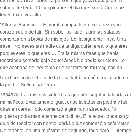
una fecha: 1972-1990. La persona que yacía debajo de mí
solamente tenía 18 cumpleaños el día que murió. Continué
leyendo en voz alta…
“Alfonso Asensio”… El nombre impactó en mi cabeza y mi
corazón dejó de latir. Sin saber por qué, lágrimas saladas
comenzaron a brotar de mis ojos. Leí la siguiente línea. Una
frase: “No necesitas nadie que te diga quién eres, o qué eres
porque eres lo que eres”… Era la misma frase que había
recordado sentado bajo aquel árbol. No podía ser cierto. Lo
que acababa de leer tenía que ser fruto de mi imaginación.
Una línea más debajo de la frase había un número tallado en
la piedra. Siete cifras eran.
7264928. Las mismas siete cifras que aún seguían tatuadas en
mi muñeca. Exactamente igual, unas talladas en piedra y las
otras en carne. Todo comenzó a girar a mi alrededor. Ni
siquiera podía mantenerme de rodillas. El aire se condensó y
dejé de respirar con normalidad. La luz comenzó a esfumarse.
De repente, en una milésima de segundo, todo paró. El tiempo