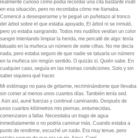
realmente curioso cómo podía recordar una cita bastante inútil
en esa situación, pero no recordaba cómo me llamaba.
Comencé a desesperarme y le pegué un puñetazo al tronco
del árbol sobre el que estaba apoyado. El árbol ni se inmutó,
pero yo estaba sangrando. Todos mis nudillos vestían un color
sangre Intentando limpiar la herida, me percaté de algo: tenía
tatuado en la muñeca un número de siete cifras. No me decía
nada, pero estaba seguro de que nadie se tatuaría un número
en la muñeca sin ningún sentido. O quizás sí. Quién sabe. En
cualquier caso, seguía en las mismas condiciones. Solo y sin
saber siquiera qué hacer.
Mi estómago no para de gritarme, recriminándome que llevaba
sin comer al menos unos cuantos días. También tenía sed.
Aún así, auné fuerzas y continué caminando. Después de
unos cuantos kilómetros mis piernas, entumecidas,
comenzaron a fallar. Necesitaba un trago de agua
inmediatamente o no podría caminar más. Cuando estaba a
punto de rendirme, escuché un ruido. Era muy tenue, pero
estaba seguro de que era un río. Agua. Corrí.