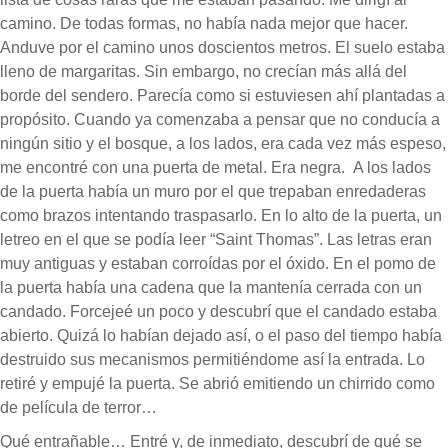
camino. De todas formas, no había nada mejor que hacer.
Anduve por el camino unos doscientos metros. El suelo estaba
lleno de margaritas. Sin embargo, no crecían más allá del
borde del sendero. Parecía como si estuviesen ahí plantadas a
propósito. Cuando ya comenzaba a pensar que no conducía a
ningún sitio y el bosque, a los lados, era cada vez más espeso,
me encontré con una puerta de metal. Era negra. A los lados
de la puerta había un muro por el que trepaban enredaderas
como brazos intentando traspasarlo. En lo alto de la puerta, un
letreo en el que se podía leer “Saint Thomas”. Las letras eran
muy antiguas y estaban corroídas por el óxido. En el pomo de
la puerta había una cadena que la mantenía cerrada con un
candado. Forcejeé un poco y descubrí que el candado estaba
abierto. Quizá lo habían dejado así, o el paso del tiempo había
destruido sus mecanismos permitiéndome así la entrada. Lo
retiré y empujé la puerta. Se abrió emitiendo un chirrido como
de película de terror…
Qué entrañable… Entré y, de inmediato, descubrí de qué se