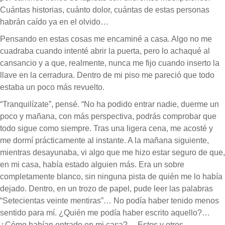
Cuántas historias, cuánto dolor, cuántas de estas personas
habrán caído ya en el olvido…
Pensando en estas cosas me encaminé a casa. Algo no me
cuadraba cuando intenté abrir la puerta, pero lo achaqué al
cansancio y a que, realmente, nunca me fijo cuando inserto la
llave en la cerradura. Dentro de mi piso me pareció que todo
estaba un poco más revuelto.
“Tranquilízate”, pensé. “No ha podido entrar nadie, duerme un
poco y mañana, con más perspectiva, podrás comprobar que
todo sigue como siempre. Tras una ligera cena, me acosté y
me dormí prácticamente al instante. A la mañana siguiente,
mientras desayunaba, vi algo que me hizo estar seguro de que,
en mi casa, había estado alguien más. Era un sobre
completamente blanco, sin ninguna pista de quién me lo había
dejado. Dentro, en un trozo de papel, pude leer las palabras
“Setecientas veinte mentiras”… No podía haber tenido menos
sentido para mí. ¿Quién me podía haber escrito aquello?…
¿Cómo habían entrado en mi casa?… Estos y otros