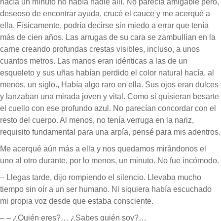
hacía un minuto no había nadie allí. No parecía amigable pero,
deseoso de encontrar ayuda, crucé el cauce y me acerqué a
ella. Físicamente, podría decirse sin miedo a errar que tenía
más de cien años. Las arrugas de su cara se zambullían en la
carne creando profundas crestas visibles, incluso, a unos
cuantos metros. Las manos eran idénticas a las de un
esqueleto y sus uñas habían perdido el color natural hacía, al
menos, un siglo., Había algo raro en ella. Sus ojos eran dulces
y lanzaban una mirada joven y vital. Como si quisieran besarte
el cuello con ese profundo azul. No parecían concordar con el
resto del cuerpo. Al menos, no tenía verruga en la nariz,
requisito fundamental para una arpía, pensé para mis adentros.
Me acerqué aún más a ella y nos quedamos mirándonos el
uno al otro durante, por lo menos, un minuto. No fue incómodo.
– Llegas tarde, dijo rompiendo el silencio. Llevaba mucho
tiempo sin oír a un ser humano. Ni siquiera había escuchado
mi propia voz desde que estaba consciente.
– – ¿Quién eres?… ¿Sabes quién soy?…