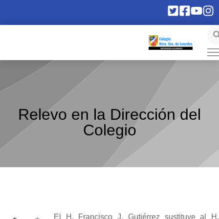
Relevo en la Dirección del
Colegio
El H. Francisco J. Gutiérrez sustituye al H.