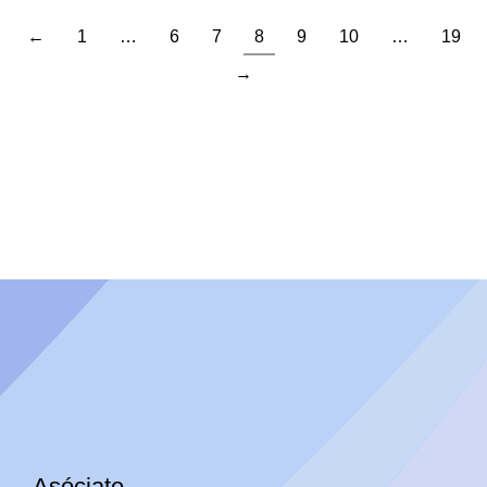
←
1
…
6
7
8
9
10
…
19
→
Asóciate